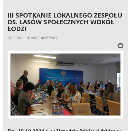
III SPOTKANIE LOKALNEGO ZESPOŁU
DS. LASÓW SPOŁECZNYCH WOKÓŁ
ŁODZI
23.10.2024 | ŁUKASZ RYMSZEWICZ
Dn. 10.10.2024 r, w Urzędzie Wojewódzkim w