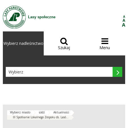
Przejdź do treści
A
Lasy społeczne
A
A


Wybierz nadleśnictwo
Szukaj
Menu

Wybierz miasto
Łódź
Aktualności
III Spotkanie Lokalnego Zespołu ds. Lasó...