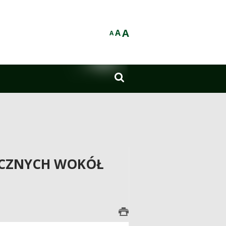
A
A
A

ŁECZNYCH WOKÓŁ