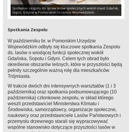
Spotkanie zespołu do spraw lasów społecznych wokół miast Gdańsk,
Sopot, Gdynia w Pomorskim Urzędzie Wojewódzkim.
Spotkania Zespołu
W październiku br. w Pomorskim Urzędzie
Wojewódzkim odbyły się kluczowe spotkania Zespołu
ds. lasów o wiodącej funkcji społecznej wokół
Gdańska, Sopotu i Gdyni. Celem tych obrad było
określenie obszarów leśnych, które w przyszłości będą
pełniły szczególnie ważną rolę dla mieszkańców
Trójmiasta.
W trakcie dwóch dni intensywnych warsztatów (1 i 3
października) oraz spotkania podsumowującego (10
października) członkowie zespołu, w skład którego
weszli przedstawiciel Ministerstwa Klimatu i
Środowiska, samorządowcy, organizacje społeczne,
naukowcy oraz przedstawiciele Lasów Państwowych i
przemysłu drzewnego starali się wypracowywać
wspólne stanowisko dotyczące przyszłości lasów w