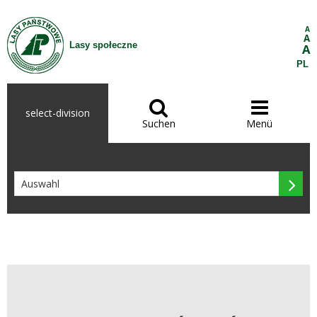
Zum Inhalt wechseln
A
A
Lasy społeczne
A
PL


select-division
Suchen
Menü
