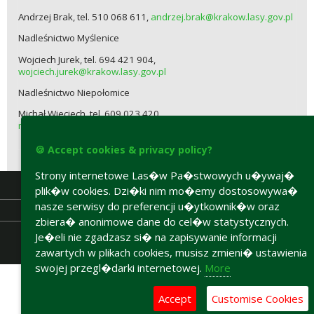
Andrzej Brak, tel. 510 068 611,
andrzej.brak@krakow.lasy.gov.pl
Nadleśnictwo Myślenice
Wojciech Jurek, tel. 694 421 904,
wojciech.jurek@krakow.lasy.gov.pl
Nadleśnictwo Niepołomice
Michał Wieciech, tel. 609 023 420,
michal.wieciech@krakow.lasy.gov.pl
🍪 Accept cookies & privacy policy?
Strony internetowe Las�w Pa�stwowych u�ywaj�
plik�w cookies. Dzi�ki nim mo�emy dostosowywa�
nasze serwisy do preferencji u�ytkownik�w oraz
zbiera� anonimowe dane do cel�w statystycznych.
Je�eli nie zgadzasz si� na zapisywanie informacji
zawartych w plikach cookies, musisz zmieni� ustawienia
Accesibility declaration
swojej przegl�darki internetowej.
More
Accept
Customise Cookies