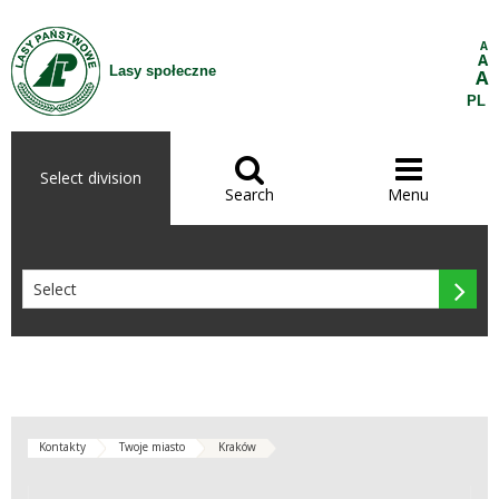
Skip to Content
A
A
Lasy społeczne
A
PL


Select division
Search
Menu

Kontakty
Twoje miasto
Kraków