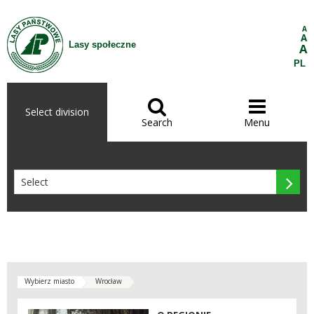
Skip to Content
A
A
Lasy społeczne
A
PL


Select division
Search
Menu

Wybierz miasto
Wrocław