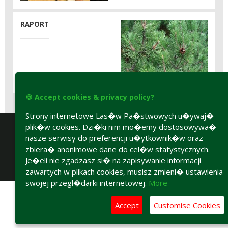
RAPORT
🍪 Accept cookies & privacy policy?
Strony internetowe Las�w Pa�stwowych u�ywaj�
plik�w cookies. Dzi�ki nim mo�emy dostosowywa�
nasze serwisy do preferencji u�ytkownik�w oraz
zbiera� anonimowe dane do cel�w statystycznych.
Je�eli nie zgadzasz si� na zapisywanie informacji
zawartych w plikach cookies, musisz zmieni� ustawienia
Accesibility declaration
swojej przegl�darki internetowej.
More
Accept
Customise Cookies