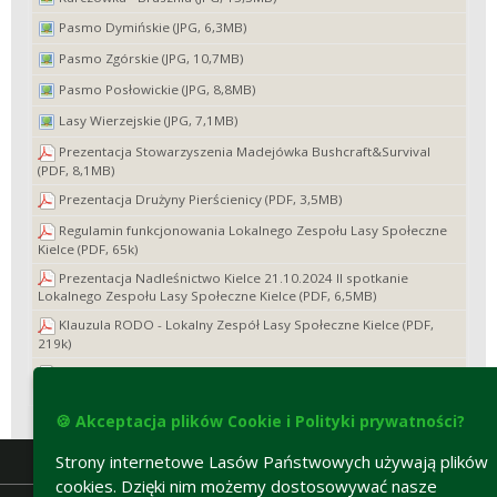
Pasmo Dymińskie (JPG, 6,3MB)
Pasmo Zgórskie (JPG, 10,7MB)
Pasmo Posłowickie (JPG, 8,8MB)
Lasy Wierzejskie (JPG, 7,1MB)
Prezentacja Stowarzyszenia Madejówka Bushcraft&Survival
(PDF, 8,1MB)
Prezentacja Drużyny Pierścienicy (PDF, 3,5MB)
Regulamin funkcjonowania Lokalnego Zespołu Lasy Społeczne
Kielce (PDF, 65k)
Prezentacja Nadleśnictwo Kielce 21.10.2024 II spotkanie
Lokalnego Zespołu Lasy Społeczne Kielce (PDF, 6,5MB)
Klauzula RODO - Lokalny Zespół Lasy Społeczne Kielce (PDF,
219k)
Słownik pojęć LP Lasy Społeczne Kielce (PDF, 481k)
🍪 Akceptacja plików Cookie i Polityki prywatności?
Strony internetowe Lasów Państwowych używają plików
cookies. Dzięki nim możemy dostosowywać nasze