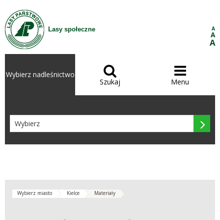
Przejdź do treści
A
Lasy społeczne
A
A


Wybierz nadleśnictwo
Szukaj
Menu

Wybierz miasto
Kielce
Materiały